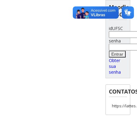
Moodle
UFSC
idUFSC
senha
Obter
sua
senha
CONTATO
https://latte