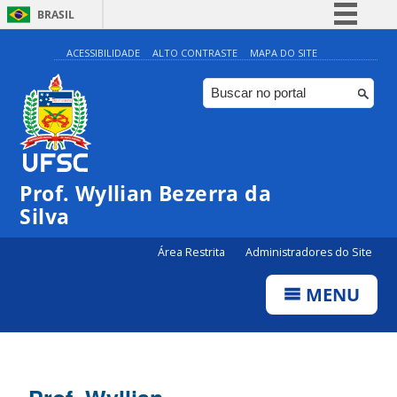
BRASIL
Simplifique!
ACESSIBILIDADE
ALTO CONTRASTE
MAPA DO SITE
Comunica BR
Participe
Acesso à informação
Legislação
Prof. Wyllian Bezerra da
Canais
Silva
Área Restrita
Administradores do Site
MENU